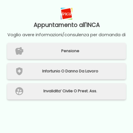
Appuntamento all'
INCA
Voglio avere informazioni/consulenza per domanda di
savings
Pensione
health_and_safety
Infortunio O Danno Da Lavoro
supervised_user_circle
Invalidita’ Civile O Prest. Ass.